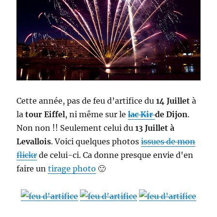
Cette année, pas de feu d’artifice du
14 Juillet
à
la
tour Eiffel
, ni même sur le
lac Kir
de Dijon
.
Non non !! Seulement celui du
13 Juillet à
Levallois
. Voici quelques photos
issues de mon
flickr
de celui-ci. Ca donne presque envie d'en
faire un
tirage photo
🙂