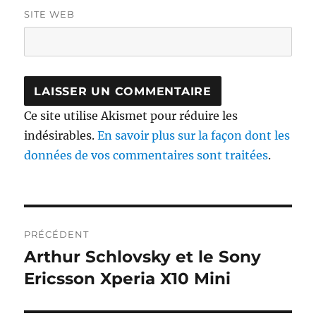
SITE WEB
Ce site utilise Akismet pour réduire les
indésirables.
En savoir plus sur la façon dont les
données de vos commentaires sont traitées
.
Navigation
PRÉCÉDENT
de
Arthur Schlovsky et le Sony
Publication
précédente :
Ericsson Xperia X10 Mini
l’article