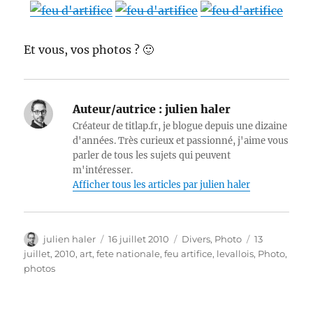
Et vous, vos photos ? 🙂
Auteur/autrice :
julien haler
Créateur de titlap.fr, je blogue depuis une dizaine
d'années. Très curieux et passionné, j'aime vous
parler de tous les sujets qui peuvent
m'intéresser.
Afficher tous les articles par julien haler
Auteur
Publié
Catégories
Étiquettes
julien haler
16 juillet 2010
Divers
,
Photo
13
le
juillet
,
2010
,
art
,
fete nationale
,
feu artifice
,
levallois
,
Photo
,
photos