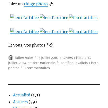
faire un
tirage photo
🙂
Et vous, vos photos ? 🙂
Auteur
Publié
Catégories
Étiquettes
julien haler
16 juillet 2010
Divers
,
Photo
13
le
juillet
,
2010
,
art
,
fete nationale
,
feu artifice
,
levallois
,
Photo
,
sur
photos
11 commentaires
Photos
du
feu
d’artifice
du
Actualité
(171)
13
Astuces
(39)
Juillet