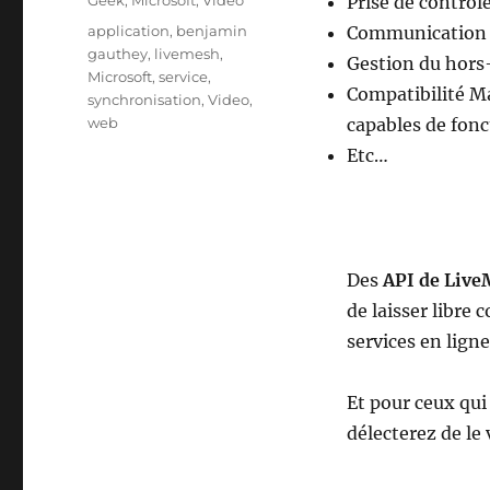
Geek
,
Microsoft
,
Video
Prise de contrôl
Étiquettes
application
,
benjamin
Communication e
gauthey
,
livemesh
,
Gestion du hors-
Microsoft
,
service
,
Compatibilité M
synchronisation
,
Video
,
web
capables de fonc
Etc…
Des
API de Liv
de laisser libre
services en ligne
Et pour ceux qu
délecterez de le