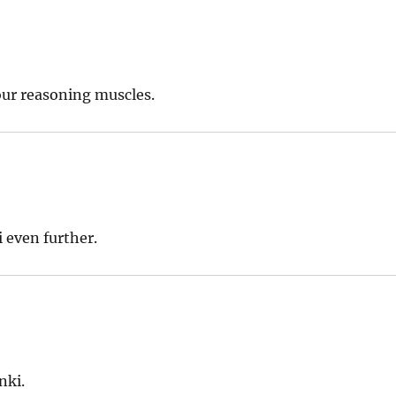
our reasoning muscles.
 even further.
nki.