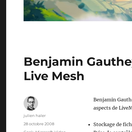
Benjamin Gauthey
Live Mesh
Benjamin Gauthey
aspects de Live
Auteur
julien haler
Publié
28 octobre 2008
Stockage de fich
le
Catégories