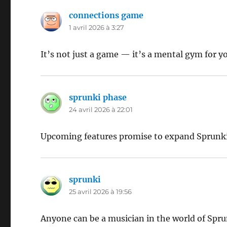
connections game
dit :
1 avril 2026 à 3:27
It’s not just a game — it’s a mental gym for y
sprunki phase
dit :
24 avril 2026 à 22:01
Upcoming features promise to expand Sprunki
sprunki
dit :
25 avril 2026 à 19:56
Anyone can be a musician in the world of Spru