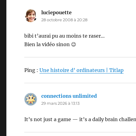
luciepouette
dit :
28 octobre 2008 à 20:28
bibi t’aurai pu au moins te raser…
Bien la vidéo sinon 😉
Ping :
Une histoire d’ ordinateurs | Titlap
connections unlimited
dit :
29 mars 2026 à 13:13
It’s not just a game — it’s a daily brain challe