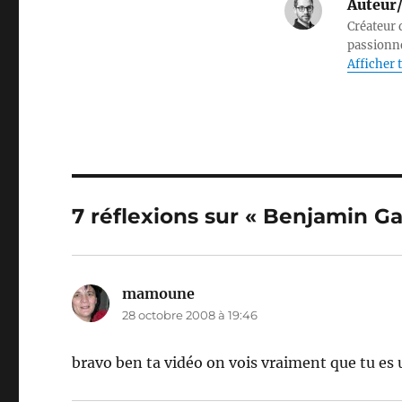
Auteur/
Créateur d
passionné
Afficher t
7 réflexions sur « Benjamin G
mamoune
dit :
28 octobre 2008 à 19:46
bravo ben ta vidéo on vois vraiment que tu es