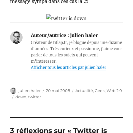
message sympa dans ces cas là 😉
Auteur/autrice :
julien haler
Créateur de titlap.fr, je blogue depuis une dizaine
d'années. Très curieux et passionné, j'aime vous
parler de tous les sujets qui peuvent
m'intéresser.
Afficher tous les articles par julien haler
Auteur
Publié
Catégories
julien haler
20 mai 2008
Actualité
,
Geek
,
Web 2.0
le
Étiquettes
down
,
twitter
3 réflexions sur « Twitter is