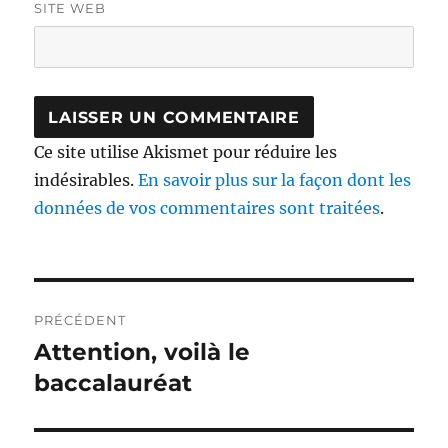
SITE WEB
Ce site utilise Akismet pour réduire les
indésirables.
En savoir plus sur la façon dont les
données de vos commentaires sont traitées
.
Navigation
PRÉCÉDENT
de
Attention, voilà le
Publication
précédente :
baccalauréat
l’article