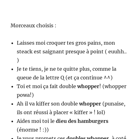
Morceaux choisis :
Laisses moi croquer tes gros pains, mon
steack est saignant presque à point ( euuhh..
)
Je te tiens, je ne te quitte plus, comme la
queue de la lettre Q (et ça continue ^^)
Toi et moi ça fait double
whopper
! (whopper
powa!)
Ah il va kiffer son double
whopper
(punaise,
ils ont réussi à placer « kiffer » ! lol)
Aides moi toi le
dieu des hamburgers
(énorme ! :))
Je vous promets ces
doubles whopper
, à coté