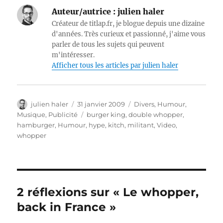
Auteur/autrice :
julien haler
Créateur de titlap.fr, je blogue depuis une dizaine
d'années. Très curieux et passionné, j'aime vous
parler de tous les sujets qui peuvent
m'intéresser.
Afficher tous les articles par julien haler
Auteur
Publié
Catégories
julien haler
31 janvier 2009
Divers
,
Humour
,
le
Étiquettes
Musique
,
Publicité
burger king
,
double whopper
,
hamburger
,
Humour
,
hype
,
kitch
,
militant
,
Video
,
whopper
2 réflexions sur « Le whopper,
back in France »