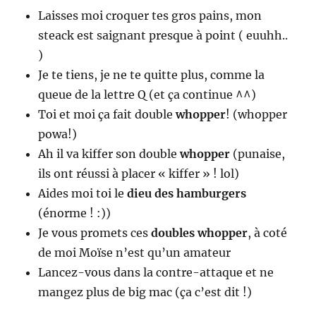
Laisses moi croquer tes gros pains, mon
steack est saignant presque à point ( euuhh..
)
Je te tiens, je ne te quitte plus, comme la
queue de la lettre Q (et ça continue ^^)
Toi et moi ça fait double
whopper
! (whopper
powa!)
Ah il va kiffer son double
whopper
(punaise,
ils ont réussi à placer « kiffer » ! lol)
Aides moi toi le
dieu des hamburgers
(énorme ! :))
Je vous promets ces
doubles whopper
, à coté
de moi Moïse n’est qu’un amateur
Lancez-vous dans la contre-attaque et ne
mangez plus de big mac (ça c’est dit !)