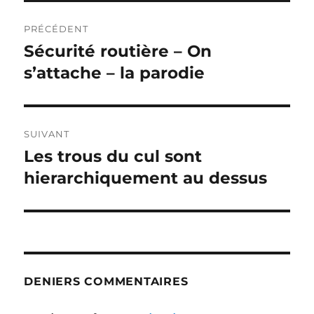
Navigation
PRÉCÉDENT
de
Sécurité routière – On
Publication
précédente :
s’attache – la parodie
l’article
SUIVANT
Les trous du cul sont
Publication
suivante :
hierarchiquement au dessus
DENIERS COMMENTAIRES