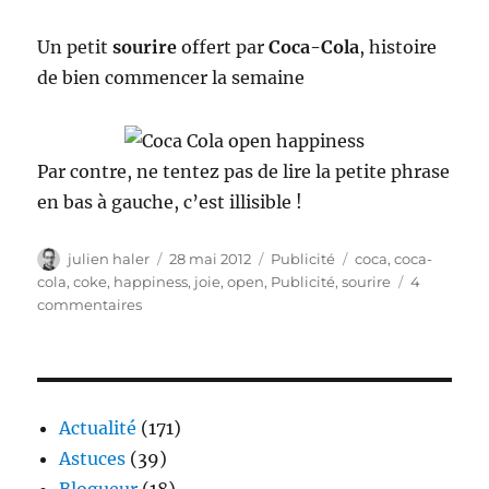
Un petit
sourire
offert par
Coca-Cola
, histoire
de bien commencer la semaine
Par contre, ne tentez pas de lire la petite phrase
en bas à gauche, c’est illisible !
Auteur
Publié
Catégories
Étiquettes
julien haler
28 mai 2012
Publicité
coca
,
coca-
le
cola
,
coke
,
happiness
,
joie
,
open
,
Publicité
,
sourire
4
sur
commentaires
Coca-
Cola
–
Open
Happiness
Actualité
(171)
Astuces
(39)