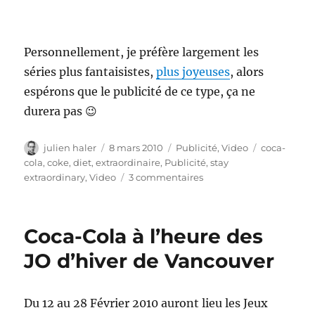
Personnellement, je préfère largement les
séries plus fantaisistes,
plus joyeuses
, alors
espérons que le publicité de ce type, ça ne
durera pas 😉
Auteur
Publié
Catégories
Étiquettes
julien haler
8 mars 2010
Publicité
,
Video
coca-
le
cola
,
coke
,
diet
,
extraordinaire
,
Publicité
,
stay
sur
extraordinary
,
Video
3 commentaires
Coca-
Cola
–
Coca-Cola à l’heure des
stay
extraordinary
JO d’hiver de Vancouver
Du 12 au 28 Février 2010 auront lieu les Jeux