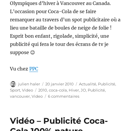
Olympiques d’hiver à Vancouver au Canada.
L’occasion pour Coca-Cola de se faire
remarquer au travers d’un spot publicitaire où a
lieu une bataille de boules de neige de folie !
Esprit bon enfant, rigolade, simplicité, une
publicité qui fera le tour des écrans de tv je
suppose 😉
Vu chez
PPC
Auteur
Publié
Catégories
julien haler
20 janvier 2010
Actualité
,
Publicité
,
le
Étiquettes
Sport
,
Video
2010
,
coca-cola
,
Hiver
,
JO
,
Publicité
,
sur
vancouver
,
Video
6 commentaires
Coca-
Cola
à
Vidéo – Publicité Coca-
l’heure
des