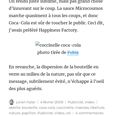
Un rendu juste sublime, mais pas grand chose
d’innovant sur le coup. La sauce Microcosmos
marche quasiment à tous les coups, et donc
Coca-Cola est sûr de toucher le public. Ceci dit,
j’avais préféré Happiness Factory.
photo tirée de
Fubiz
En revanche, la dispersion de la bouteille en
verre au milieu de la nature, pas sûr que ce
message, subtilement évité, n’échappe à l’oeil
des plus aguéris.
Auteur
Publié
Catégories
Étiquette
julien haler
4 février 2009
Publicité
,
Video
le
abeille
,
bouteille
,
coca-cola
,
coccinelle
,
insectes
,
libellule
,
sur
nature
,
papillon
,
Publicité
,
Video
,
vol
4 commentaires