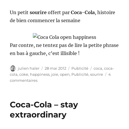
Un petit
sourire
offert par
Coca-Cola
, histoire
de bien commencer la semaine
Par contre, ne tentez pas de lire la petite phrase
en bas à gauche, c’est illisible !
Auteur
Publié
Catégories
Étiquettes
julien haler
28 mai 2012
Publicité
coca
,
coca-
le
cola
,
coke
,
happiness
,
joie
,
open
,
Publicité
,
sourire
4
sur
commentaires
Coca-
Cola
–
Coca-Cola – stay
Open
Happiness
extraordinary