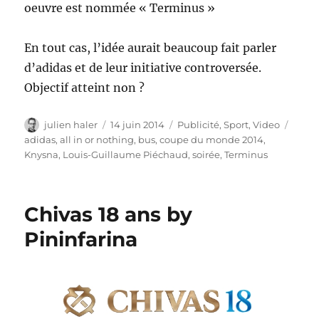
oeuvre est nommée « Terminus »
En tout cas, l’idée aurait beaucoup fait parler
d’adidas et de leur initiative controversée.
Objectif atteint non ?
Auteur
Publié
Catégories
Étiqu
julien haler
14 juin 2014
Publicité
,
Sport
,
Video
le
adidas
,
all in or nothing
,
bus
,
coupe du monde 2014
,
Knysna
,
Louis-Guillaume Piéchaud
,
soirée
,
Terminus
Chivas 18 ans by
Pininfarina