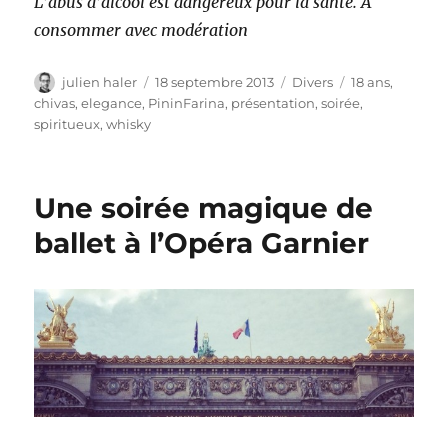
L’abus d’alcool est dangereux pour la santé. A
consommer avec modération
Auteur
Publié
Catégories
Étiquettes
julien haler
18 septembre 2013
Divers
18 ans
,
le
chivas
,
elegance
,
PininFarina
,
présentation
,
soirée
,
spiritueux
,
whisky
Une soirée magique de
ballet à l’Opéra Garnier