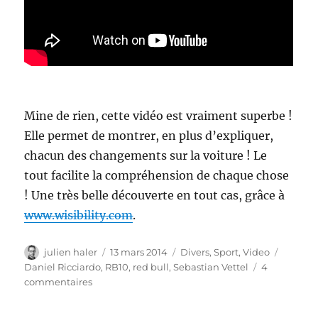
Mine de rien, cette vidéo est vraiment superbe !
Elle permet de montrer, en plus d’expliquer,
chacun des changements sur la voiture ! Le
tout facilite la compréhension de chaque chose
! Une très belle découverte en tout cas, grâce à
www.wisibility.com
.
Auteur
Publié
Catégories
Étiquet
julien haler
13 mars 2014
Divers
,
Sport
,
Video
le
Daniel Ricciardo
,
RB10
,
red bull
,
Sebastian Vettel
4
sur
commentaires
Red
bull