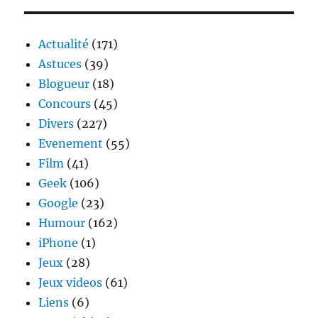
nous
présente
la
Actualité
(171)
nouvelle
Astuces
(39)
règlementation
Blogueur
(18)
2014
de
Concours
(45)
Formule
Divers
(227)
1
Evenement
(55)
Film
(41)
Geek
(106)
Google
(23)
Humour
(162)
iPhone
(1)
Jeux
(28)
Jeux videos
(61)
Liens
(6)