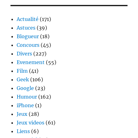
nous
présente
la
Actualité
(171)
nouvelle
Astuces
(39)
règlementation
Blogueur
(18)
2014
de
Concours
(45)
Formule
Divers
(227)
1
Evenement
(55)
Film
(41)
Geek
(106)
Google
(23)
Humour
(162)
iPhone
(1)
Jeux
(28)
Jeux videos
(61)
Liens
(6)