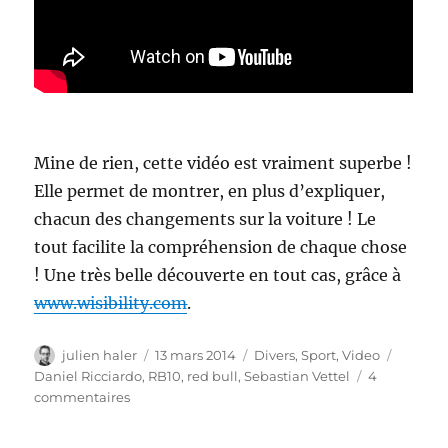
Mine de rien, cette vidéo est vraiment superbe !
Elle permet de montrer, en plus d’expliquer,
chacun des changements sur la voiture ! Le
tout facilite la compréhension de chaque chose
! Une très belle découverte en tout cas, grâce à
www.wisibility.com
.
Auteur
Publié
Catégories
Étiquet
julien haler
13 mars 2014
Divers
,
Sport
,
Video
le
Daniel Ricciardo
,
RB10
,
red bull
,
Sebastian Vettel
4
sur
commentaires
Red
bull