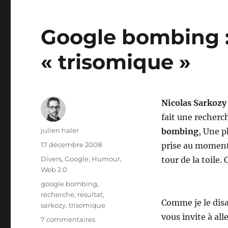
Google bombing :
« trisomique »
Nicolas Sarkozy
fait une recherc
Auteur
julien haler
bombing
, Une p
Publié
17 décembre 2008
prise au moment 
le
Catégories
Divers
,
Google
,
Humour
,
tour de la toile
Web 2.0
Étiquettes
google bombing
,
recherche
,
resultat
,
Comme je le disa
sarkozy
,
trisomique
vous invite à alle
sur
7 commentaires