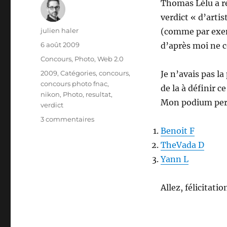
Thomas Lélu a 
verdict « d’arti
Auteur
julien haler
(comme par exem
Publié
6 août 2009
d’après moi ne c
le
Catégories
Concours
,
Photo
,
Web 2.0
Étiquettes
2009
,
Catégories
,
concours
,
Je n’avais pas la
concours photo fnac
,
de la à définir c
nikon
,
Photo
,
resultat
,
Mon podium perso
verdict
sur
3 commentaires
Concours
Benoit F
photo
TheVada D
FNAC
Yann L
2009
–
Lauréats
Allez, félicitati
du
web