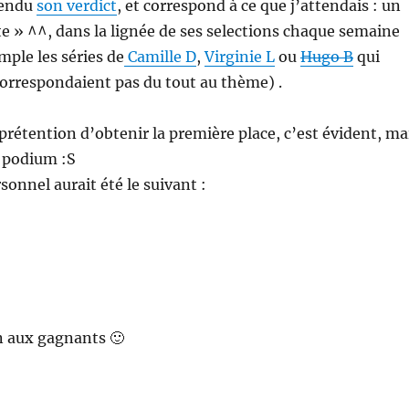
rendu
son verdict
, et correspond à ce que j’attendais : un
ste » ^^, dans la lignée de ses selections chaque semaine
ple les séries de
Camille D
,
Virginie L
ou
Hugo B
qui
orrespondaient pas du tout au thème) .
 prétention d’obtenir la première place, c’est évident, ma
e podium :S
nnel aurait été le suivant :
on aux gagnants 🙂