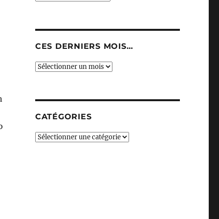
CES DERNIERS MOIS…
Ces
derniers
mois…
n
CATÉGORIES
o
Catégories