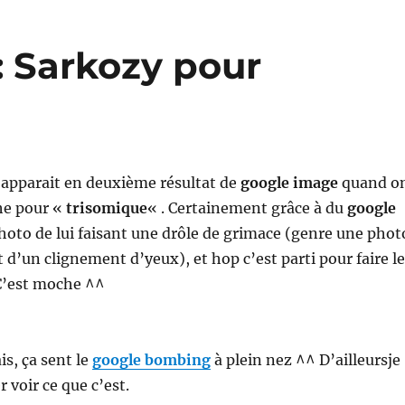
 Sarkozy pour
apparait en deuxième résultat de
google image
quand o
he pour «
trisomique
« . Certainement grâce à du
google
hoto de lui faisant une drôle de grimace (genre une phot
d’un clignement d’yeux), et hop c’est parti pour faire le
. C’est moche ^^
is, ça sent le
google bombing
à plein nez ^^ D’ailleursje
r voir ce que c’est.