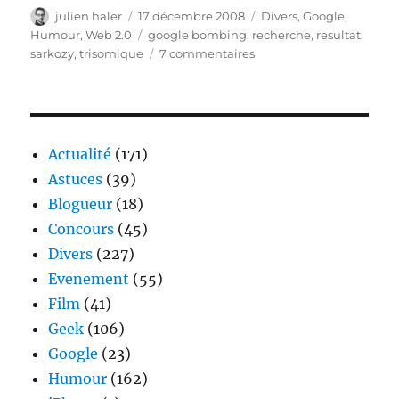
Auteur
Publié
Catégories
julien haler
17 décembre 2008
Divers
,
Google
,
le
Étiquettes
Humour
,
Web 2.0
google bombing
,
recherche
,
resultat
,
sur
sarkozy
,
trisomique
7 commentaires
Google
bombing
:
Sarkozy
pour
Actualité
(171)
« trisomique »
Astuces
(39)
Blogueur
(18)
Concours
(45)
Divers
(227)
Evenement
(55)
Film
(41)
Geek
(106)
Google
(23)
Humour
(162)