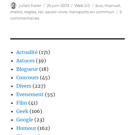
Auteur
Publié
Catégories
Étiquettes
julien haler
25 juin 2013
Web 2.0
bus
,
manuel
,
le
metro
,
regles
,
rer
,
savoir-vivre
,
transports en commun
5
sur
commentaires
Manuel
de
savoir-
vivre
dans
Actualité
(171)
les
Astuces
(39)
transports
Blogueur
(18)
en
commun
Concours
(45)
Divers
(227)
Evenement
(55)
Film
(41)
Geek
(106)
Google
(23)
Humour
(162)