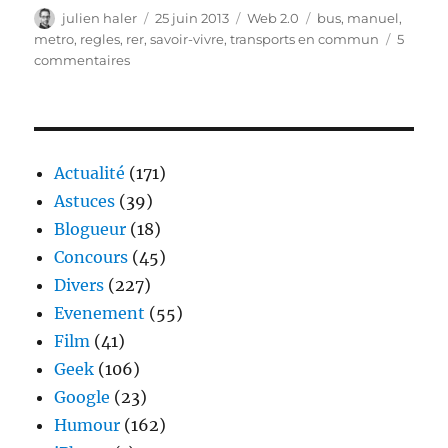
Auteur
Publié
Catégories
Étiquettes
julien haler
25 juin 2013
Web 2.0
bus
,
manuel
,
le
metro
,
regles
,
rer
,
savoir-vivre
,
transports en commun
5
sur
commentaires
Manuel
de
savoir-
vivre
dans
Actualité
(171)
les
Astuces
(39)
transports
Blogueur
(18)
en
commun
Concours
(45)
Divers
(227)
Evenement
(55)
Film
(41)
Geek
(106)
Google
(23)
Humour
(162)