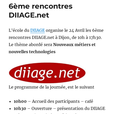
rencontres
6ème rencontres
LeBonCoin
–
DIIAGE.net
Margot
Laffite
L’école du
DIIAGE
organise le 24 Avril les 6ème
rencontres DIIAGE.net à Dijon, de 10h à 17h30.
Le thème abordé sera
Nouveaux métiers et
nouvelles technologies
Le programme de la journée, est le suivant
10h00
– Accueil des participants – café
10h30
– Ouverture – présentation du DIIAGE