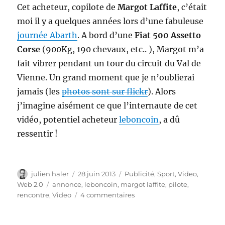
Cet acheteur, copilote de
Margot Laffite
, c’était
moi il y a quelques années lors d’une fabuleuse
journée Abarth
. A bord d’une
Fiat 500 Assetto
Corse
(900Kg, 190 chevaux, etc.. ), Margot m’a
fait vibrer pendant un tour du circuit du Val de
Vienne. Un grand moment que je n’oublierai
jamais (les
photos sont sur flickr
). Alors
j’imagine aisément ce que l’internaute de cet
vidéo, potentiel acheteur
leboncoin
, a dû
ressentir !
Auteur
Publié
Catégories
julien haler
28 juin 2013
Publicité
,
Sport
,
Video
,
le
Étiquettes
Web 2.0
annonce
,
leboncoin
,
margot laffite
,
pilote
,
sur
rencontre
,
Video
4 commentaires
Les
incroyables