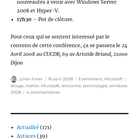
nouveautés à venir avec Windows Server
2008 et Hyper-V.
17h30
– Pot de clôture.
Pour ceux qui se sentent interessé par le
contenu de cette conférence, ça se passera le
24
Avril 2008
au
CUCDB, 69 av Aristide Briand, 21000
Dijon
Auteur
Publié
Catégories
Étiqu
julien haler
16 avril 2008
Evenement
,
Microsoft
le
diiage
,
metier
,
Microsoft
,
rencontre
,
technologie
,
windows
sur
2008
4 commentaires
6ème
rencontres
DIIAGE.net
Actualité
(171)
Astuces
(39)