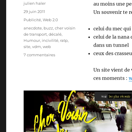
Auteur
julien haler
au moins une per
Publié
29 juin 2011
Un souvenir te r
le
Catégories
Publicité
,
Web 2.0
Étiquettes
anecdote
,
buzz
,
cher voisin
celui du mec qui
de transport
,
décalé
,
celui de la nana
Humour
,
incivilité
,
ratp
,
dans un tunnel
site
,
vdm
,
web
ceux des crasse
sur
7 commentaires
RATP
–
Un site vient de v
Cher
ces moments :
w
voisin
de
transport