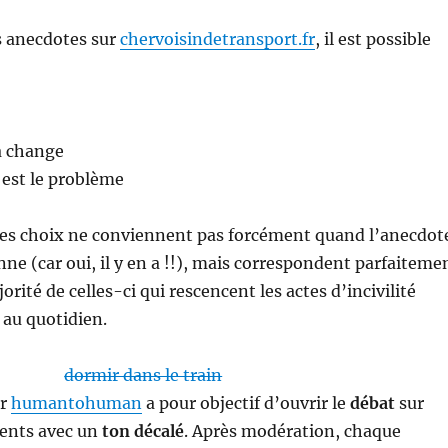
s anecdotes sur
chervoisindetransport.fr
, il est possible
a change
ù est le problème
ces choix ne conviennent pas forcément quand l’anecdot
ne (car oui, il y en a !!), mais correspondent parfaiteme
orité de celles-ci qui rescencent les actes d’incivilité
 au quotidien.
ar
humantohuman
a pour objectif d’ouvrir le
débat
sur
ents avec un
ton décalé
. Après modération, chaque