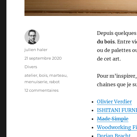
Depuis quelques
du bois
. Entre v
Auteur
julien haler
ou de palettes o
Publié
21 septembre 2020
de cet art.
le
Catégories
Divers
Étiquettes
atelier
,
bois
,
marteau
,
Pour m’inspirer,
menuiserie
,
rabot
chaines que je su
sur
12 commentaires
Passion
Olivier Verdier
bois
ISHITANI FURN
Made Simple
Woodworking Fi
Dorian Bracht