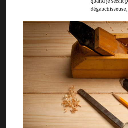
quand je serait p
dégauchisseuse,