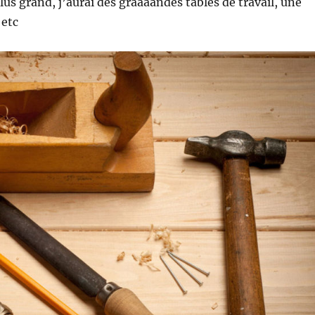
lus grand, j’aurai des graaaandes tables de travail, une
 etc