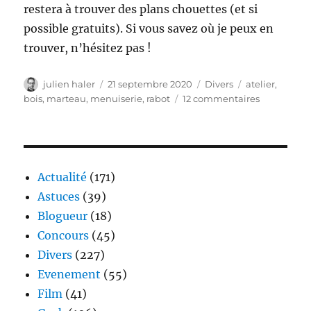
restera à trouver des plans chouettes (et si
possible gratuits). Si vous savez où je peux en
trouver, n’hésitez pas !
Auteur
Publié
Catégories
Étiquettes
julien haler
21 septembre 2020
Divers
atelier
,
le
sur
bois
,
marteau
,
menuiserie
,
rabot
12 commentaires
Passion
bois
Actualité
(171)
Astuces
(39)
Blogueur
(18)
Concours
(45)
Divers
(227)
Evenement
(55)
Film
(41)