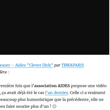
easer – Aides "Clever Dick"
par
TBWAPARIS
lète :
remière fois que l’
association AIDES
propose une vidéo
ça avait déjà été le cas
l’an dernier
. Celle ci a vraiment
eaucoup plus humoristique que la précédente, elle ne
n faire sourire plus d’un ! 🙂