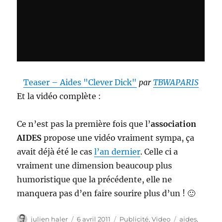
Teaser – Aides "Clever Dick"
par
TBWAPARIS
Et la vidéo complète :
Ce n’est pas la première fois que l’
association
AIDES
propose une vidéo vraiment sympa, ça
avait déjà été le cas
l’an dernier
. Celle ci a
vraiment une dimension beaucoup plus
humoristique que la précédente, elle ne
manquera pas d’en faire sourire plus d’un ! 🙂
Auteur
Publié
Catégories
Étiquettes
julien haler
6 avril 2011
Publicité
,
Video
aides
,