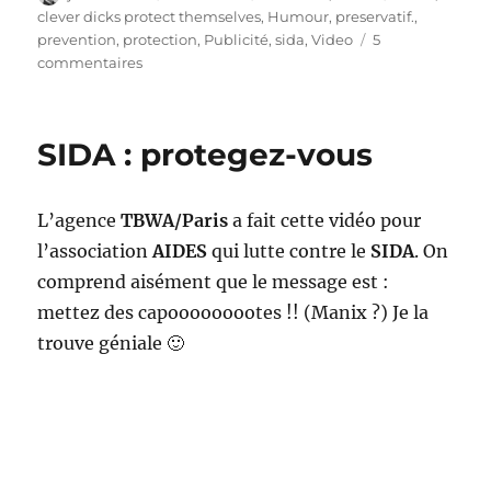
le
clever dicks protect themselves
,
Humour
,
preservatif.
,
prevention
,
protection
,
Publicité
,
sida
,
Video
5
sur
commentaires
AIDES
:
Clever
SIDA : protegez-vous
Dicks
L’agence
TBWA/Paris
a fait cette vidéo pour
l’association
AIDES
qui lutte contre le
SIDA
. On
comprend aisément que le message est :
mettez des capooooooootes !! (Manix ?) Je la
trouve géniale 🙂