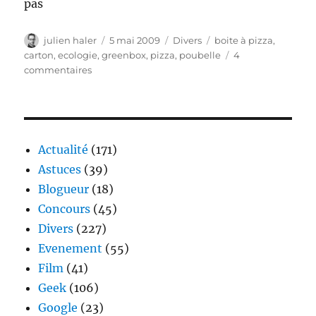
pas
Auteur
Publié
Catégories
Étiquettes
julien haler
5 mai 2009
Divers
boite à pizza
,
le
carton
,
ecologie
,
greenbox
,
pizza
,
poubelle
4
sur
commentaires
Le
carton
de
pizza
écologique
Actualité
(171)
Astuces
(39)
Blogueur
(18)
Concours
(45)
Divers
(227)
Evenement
(55)
Film
(41)
Geek
(106)
Google
(23)