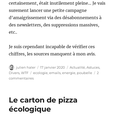
certainement, était inutilement pleine… Je vais
surement lancer une petite campagne
d’amaigrissement via des désabonnements à
des newsletters, des suppressions massives,
etc..
Je suis cependant incapable de vérifier ces
chiffres, les sources manquent à mon avis.
Auteur
Publié
Catégories
julien haler
17 janvier 2020
Actualité
,
Astuces
,
le
Étiquettes
Divers
,
WTF
ecologie
,
emails
,
energie
,
poubelle
2
sur
commentaires
Nettoyez
vos
emails
Le carton de pizza
pour
économiser
écologique
de
l’énergie