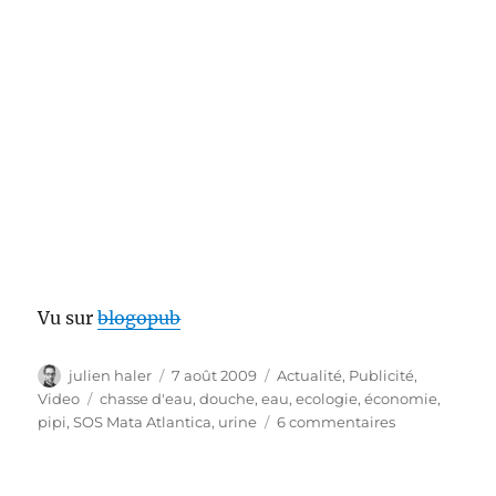
Vu sur
blogopub
Auteur
Publié
Catégories
julien haler
7 août 2009
Actualité
,
Publicité
,
le
Étiquettes
Video
chasse d'eau
,
douche
,
eau
,
ecologie
,
économie
,
sur
pipi
,
SOS Mata Atlantica
,
urine
6 commentaires
Faire
pipi
sous