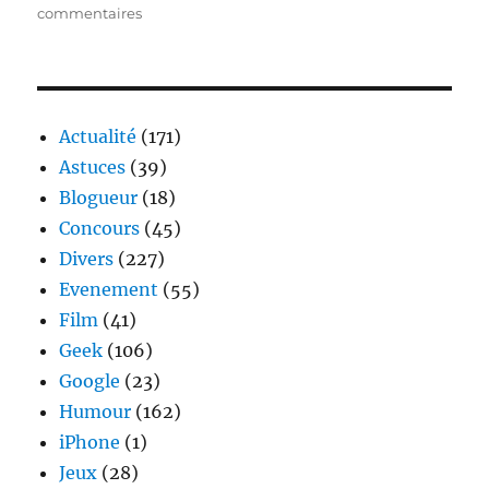
sur
commentaires
Honda
et
le
Pixel
Art
Actualité
(171)
non
Astuces
(39)
écologique
Blogueur
(18)
Concours
(45)
Divers
(227)
Evenement
(55)
Film
(41)
Geek
(106)
Google
(23)
Humour
(162)
iPhone
(1)
Jeux
(28)