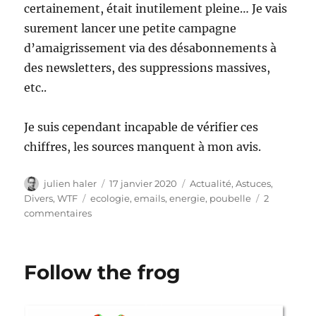
certainement, était inutilement pleine… Je vais
surement lancer une petite campagne
d’amaigrissement via des désabonnements à
des newsletters, des suppressions massives,
etc..
Je suis cependant incapable de vérifier ces
chiffres, les sources manquent à mon avis.
Auteur
Publié
Catégories
julien haler
17 janvier 2020
Actualité
,
Astuces
,
le
Étiquettes
Divers
,
WTF
ecologie
,
emails
,
energie
,
poubelle
2
sur
commentaires
Nettoyez
vos
emails
Follow the frog
pour
économiser
de
l’énergie