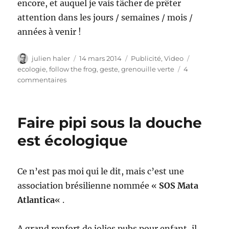
encore, et auquel je vais tâcher de prêter
attention dans les jours / semaines / mois /
années à venir !
Auteur
Publié
Catégories
Étiquettes
julien haler
14 mars 2014
Publicité
,
Video
le
ecologie
,
follow the frog
,
geste
,
grenouille verte
4
sur
commentaires
Follow
the
frog
Faire pipi sous la douche
est écologique
Ce n’est pas moi qui le dit, mais c’est une
association brésilienne nommée «
SOS Mata
Atlantica
« .
A grand renfort de jolies pubs pour enfant, il