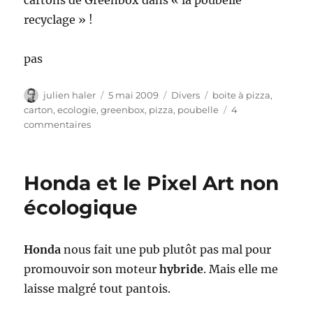
cartons de Greenbox dans « la poubelle
recyclage » !
pas
Auteur
Publié
Catégories
Étiquettes
julien haler
5 mai 2009
Divers
boite à pizza
,
le
carton
,
ecologie
,
greenbox
,
pizza
,
poubelle
4
sur
commentaires
Le
carton
de
Honda et le Pixel Art non
pizza
écologique
écologique
Honda
nous fait une pub plutôt pas mal pour
promouvoir son moteur
hybride
. Mais elle me
laisse malgré tout pantois.