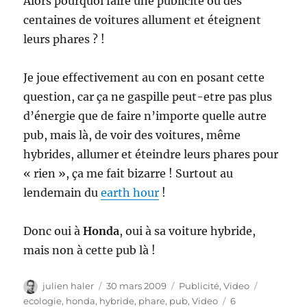
Alors pourquoi faire une publicité où des
centaines de voitures allument et éteignent
leurs phares ? !
Je joue effectivement au con en posant cette
question, car ça ne gaspille peut-etre pas plus
d’énergie que de faire n’importe quelle autre
pub, mais là, de voir des voitures, même
hybrides, allumer et éteindre leurs phares pour
« rien », ça me fait bizarre ! Surtout au
lendemain du
earth hour
!
Donc oui à
Honda
, oui à sa voiture hybride,
mais non à cette pub là !
Auteur
Publié
Catégories
Étiquette
julien haler
30 mars 2009
Publicité
,
Video
le
ecologie
,
honda
,
hybride
,
phare
,
pub
,
Video
6