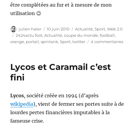
être complétées au fur et à mesure de mon
utilisation 😉
Auteur
Publié
Catégories
julien haler
10 juin 2010
Actualité
,
Sport
,
Web 2.0
le
Étiquettes
2424actu foot
,
Actualité
,
coupe du monde
,
football
,
sur
orange
,
portail
,
spintank
,
Sport
,
twitter
4 commentaires
2424A
Foot
–
Lycos et Caramail c’est
twitte
et
fini
la
coup
du
Lycos
, société créée en 1994 (d’après
mond
wikipedia
), vient de fermer ses portes suite à de
2010
lourdes pertes financières imputables à la
fameuse crise.