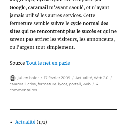
Google
,
caramail
m’ayant saoulé, et n’ayant
jamais utilisé les autres services. Cette
fermeture semble suivre le
cycle normal des
sites qui ne rencontrent plus le succès
et qui ne
savent pas attirer les visiteurs, les annonceurs,
ou l’argent tout simplement.
Source
Tout le net en parle
Auteur
Publié
Catégories
Étique
julien haler
17 février 2009
Actualité
,
Web 2.0
le
caramail
,
crise
,
fermeture
,
lycos
,
portail
,
web
4
sur
commentaires
Lycos
et
Caramail
c’est
fini
Actualité
(171)