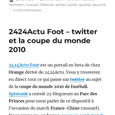
le
hormann
,
maison
,
Materiel
,
portail
,
porte
,
qualité
,
securité
sur
4 commentaires
Hormann.fr
–
porte
2424Actu Foot – twitter
et
portail,
et la coupe du monde
high
2010
tech
et
design
2424Actu Foot
est un portail en beta de chez
Orange
dérivé de 2424Actu. Vous y trouverez
en direct tout ce qui passe sur
twitter
au sujet
de la
coupe du monde 2010 de football.
Spintank
a convié 25 blogueurs au
Parc des
Princes
pour nous parler de ce dispositif à
l’occasion du match
France-Chine
(mouarf).