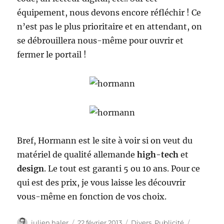
équipement, nous devons encore réfléchir ! Ce
n’est pas le plus prioritaire et en attendant, on
se débrouillera nous-même pour ouvrir et
fermer le portail !
Bref, Hormann est le site à voir si on veut du
matériel de qualité allemande
high-tech
et
design
. Le tout est garanti 5 ou 10 ans. Pour ce
qui est des prix, je vous laisse les découvrir
vous-même en fonction de vos choix.
Auteur
Publié
Catégories
Étiquette
julien haler
22 février 2013
Divers
,
Publicité