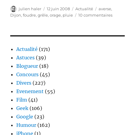
Auteur
Publié
Catégories
Étiquettes
julien haler
12 juin 2008
Actualité
averse
,
le
sur
Dijon
,
foudre
,
grêle
,
orage
,
pluie
10 commentaires
Orages
à
Dijon
le
10/06/2008
Actualité
(171)
Astuces
(39)
Blogueur
(18)
Concours
(45)
Divers
(227)
Evenement
(55)
Film
(41)
Geek
(106)
Google
(23)
Humour
(162)
iPhone
(1)