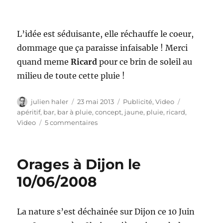
L’idée est séduisante, elle réchauffe le coeur,
dommage que ça paraisse infaisable ! Merci
quand meme
Ricard
pour ce brin de soleil au
milieu de toute cette pluie !
Auteur
Publié
Catégories
Étiquettes
julien haler
23 mai 2013
Publicité
,
Video
le
apéritif
,
bar
,
bar à pluie
,
concept
,
jaune
,
pluie
,
ricard
,
sur
Video
5 commentaires
Ricard
–
le
Orages à Dijon le
bar
à
10/06/2008
pluie
La nature s’est déchainée sur Dijon ce 10 Juin