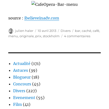
source :
ibelieveinadv.com
Auteur
Publié
Catégories
Étiquettes
julien haler
10 avril 2013
Divers
bar
,
caché
,
café
,
le
sur
menu
,
originale
,
prix
,
stockholm
4 commentaires
Prix
cachés
sur
la
carte
Actualité
(171)
Astuces
(39)
Blogueur
(18)
Concours
(45)
Divers
(227)
Evenement
(55)
Film
(41)