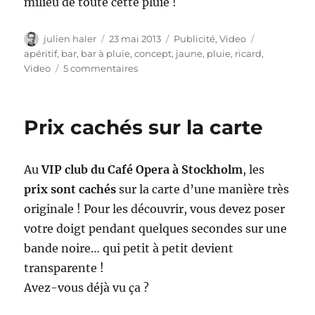
milieu de toute cette pluie !
Auteur
Publié
Catégories
Étiquettes
julien haler
23 mai 2013
Publicité
,
Video
le
apéritif
,
bar
,
bar à pluie
,
concept
,
jaune
,
pluie
,
ricard
,
sur
Video
5 commentaires
Ricard
–
le
Prix cachés sur la carte
bar
à
pluie
Au
VIP club du Café Opera à Stockholm
, les
prix sont cachés
sur la carte d’une manière très
originale ! Pour les découvrir, vous devez poser
votre doigt pendant quelques secondes sur une
bande noire… qui petit à petit devient
transparente !
Avez-vous déjà vu ça ?