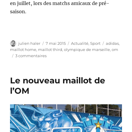
en juillet, lors des matchs amicaux de pré-
saison.
Auteur
Publié
Catégories
Étiquettes
julien haler
7 mai 2015
Actualité
,
Sport
adidas
,
le
maillot home
,
maillot third
,
olympique de marseille
,
om
sur
3 commentaires
Nouveau
maillot
OM
Le nouveau maillot de
saison
2015-
l’OM
2016