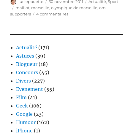
Auteur
Publié
Catégories
luciepouette
30 novembre 2011
Actualité
,
Sport
le
Étiquettes
maillot
,
marseille
,
olympique de marseille
,
om
,
sur
supporters
4 commentaires
OM
–
Le
1er
maillot
Actualité
(171)
de
Astuces
(39)
football
Blogueur
(18)
imaginé
par
Concours
(45)
les
Divers
(227)
supporters
Evenement
(55)
Film
(41)
Geek
(106)
Google
(23)
Humour
(162)
iPhone
(1)