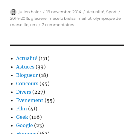
Auteur
Publié
Catégories
Étiqu
julien haler
19 novembre 2014
Actualité
,
Sport
le
2014-2015
,
glaciere
,
macelo bielsa
,
maillot
,
olympique de
sur
marseille
,
om
3 commentaires
Le
nouveau
maillot
de
l’OM
Actualité
(171)
Astuces
(39)
Blogueur
(18)
Concours
(45)
Divers
(227)
Evenement
(55)
Film
(41)
Geek
(106)
Google
(23)
Humour
(162)