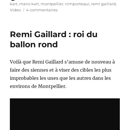
le
kart
,
mario kart
,
montpellier
,
nimportequi
,
remi gaillard
,
sur
Video
4 commentaires
Remi
Gaillard
en
Remi Gaillard : roi du
mode
Mario
ballon rond
Kart
Voilà que Remi Gaillard s’amuse de nouveau à
faire des siennes et à viser des cibles les plus
improbables les unes que les autres dans les
environs de Montpellier.