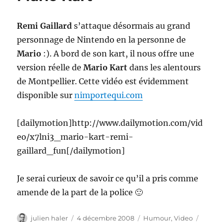
Remi Gaillard
s’attaque désormais au grand
personnage de Nintendo en la personne de
Mario
:). A bord de son kart, il nous offre une
version réelle de
Mario Kart
dans les alentours
de Montpellier. Cette vidéo est évidemment
disponible sur
nimportequi.com
[dailymotion]http://www.dailymotion.com/vid
eo/x7lni3_mario-kart-remi-
gaillard_fun[/dailymotion]
Je serai curieux de savoir ce qu’il a pris comme
amende de la part de la police 🙂
Auteur
Publié
Catégories
Étique
julien haler
4 décembre 2008
Humour
,
Video