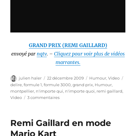
GRAND PRIX (REMI GAILLARD)
envoyé par
nqtv
. –
Cliquez pour voir plus de vidéos
marrantes.
Auteur
Publié
Catégories
Étiqu
julien haler
22 décembre 2009
Humour
,
Video
le
delire
,
formule 1
,
formule 3000
,
grand prix
,
Humour
,
montpellier
,
n'importe qui
,
n'importe quoi
,
remi gaillard
,
sur
Video
3 commentaires
Remi
Gaillard
–
Remi Gaillard en mode
Grand
Prix
Mario Kart