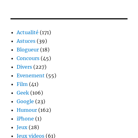
Remi
Gaillard
:
roi
du
Actualité
(171)
ballon
Astuces
(39)
rond
Blogueur
(18)
Concours
(45)
Divers
(227)
Evenement
(55)
Film
(41)
Geek
(106)
Google
(23)
Humour
(162)
iPhone
(1)
Jeux
(28)
Jeux videos
(61)