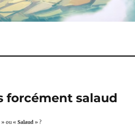
as forcément salaud
» ou «
Salaud
» ?