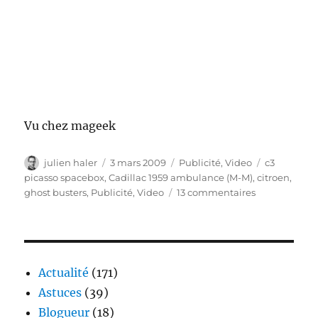
Vu chez mageek
Auteur
Publié
Catégories
Étiquettes
julien haler
3 mars 2009
Publicité
,
Video
c3
le
picasso spacebox
,
Cadillac 1959 ambulance (M-M)
,
citroen
,
sur
ghost busters
,
Publicité
,
Video
13 commentaires
Pub
–
Citroen
C3
Picasso
Actualité
(171)
Spacebox
Astuces
(39)
à
Blogueur
(18)
la