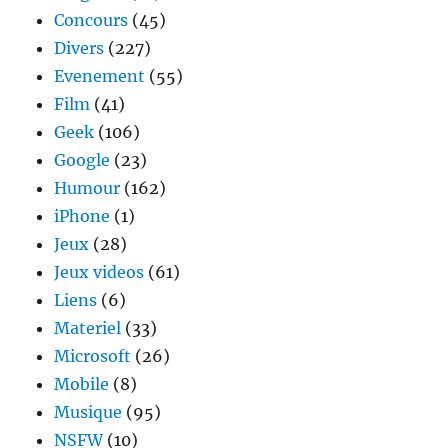
sauce
Concours
(45)
Ghost
Divers
(227)
Busters
Evenement
(55)
Film
(41)
Geek
(106)
Google
(23)
Humour
(162)
iPhone
(1)
Jeux
(28)
Jeux videos
(61)
Liens
(6)
Materiel
(33)
Microsoft
(26)
Mobile
(8)
Musique
(95)
NSFW
(10)