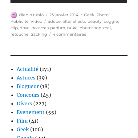
Auteur
Publié
Catégories
diablo rubio
23 janvier 2014
Geek
,
Photo
,
le
Étiquettes
Publicité
,
Video
adobe
,
after effects
,
beauty
,
boggie
,
clip
,
dove
,
nouveau parfum
,
nuke
,
photoshop
,
reel
,
sur
retouche
,
tracking
4 commentaires
Retouche
Vidéo
en
live
Actualité
(171)
Astuces
(39)
Blogueur
(18)
Concours
(45)
Divers
(227)
Evenement
(55)
Film
(41)
Geek
(106)