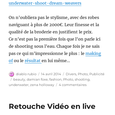
underwater-shoot-dream-weavers
On n’oubliera pas le stylisme, avec des robes
naviguant à plus de 2000€. Leur finesse et la
qualité de la broderie en justifient le prix.
Ce n’est pas la première fois que l’on parle ici
de shooting sous l’eau. Chaque fois je ne sais
pas ce qui m’impressionne le plus : le
making
of
ou le
résultat
en lui même…
Auteur
Publié
Catégories
diablo rubio
14 avril 2014
Divers
,
Photo
,
Publicité
le
Étiquettes
beauty
,
damian foxe
,
fashion
,
Photo
,
shooting
,
sur
underwater
,
zena holloway
4 commentaires
Tisseur
de
Rêves
Retouche Vidéo en live