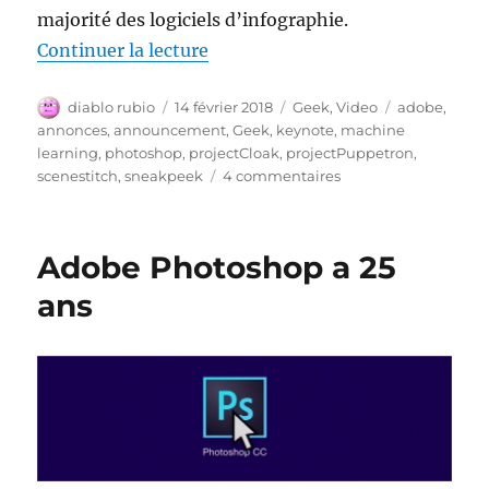
majorité des logiciels d’infographie.
de « Le futur avec Adobe »
Continuer la lecture
Auteur
Publié
Catégories
Étiquettes
diablo rubio
14 février 2018
Geek
,
Video
adobe
,
le
annonces
,
announcement
,
Geek
,
keynote
,
machine
learning
,
photoshop
,
projectCloak
,
projectPuppetron
,
sur
scenestitch
,
sneakpeek
4 commentaires
Le
futur
avec
Adobe Photoshop a 25
Adobe
ans