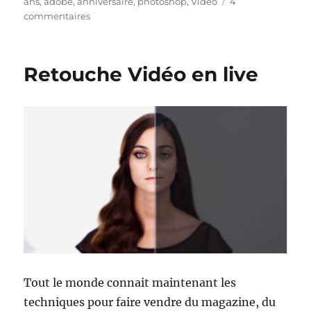
le
ans
,
adobe
,
anniversaire
,
photoshop
,
Video
4
sur
commentaires
Adobe
Photoshop
a
Retouche Vidéo en live
25
ans
Tout le monde connait maintenant les
techniques pour faire vendre du magazine, du