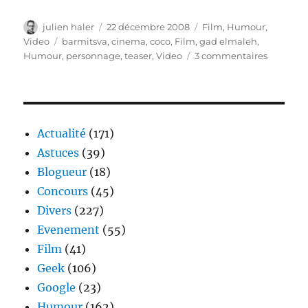
Auteur
Publié
Catégories
julien haler
22 décembre 2008
Film
,
Humour
,
le
Étiquettes
Video
barmitsva
,
cinema
,
coco
,
Film
,
gad elmaleh
,
sur
Humour
,
personnage
,
teaser
,
Video
3 commentaires
Gad
El
Maleh
passe
Coco
Actualité
(171)
sur
Astuces
(39)
le
Blogueur
(18)
grand
écran
Concours
(45)
Divers
(227)
Evenement
(55)
Film
(41)
Geek
(106)
Google
(23)
Humour
(162)