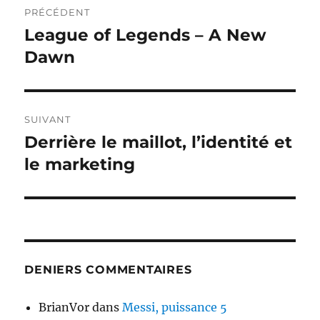
PRÉCÉDENT
de
League of Legends – A New
Publication
précédente :
Dawn
l’article
SUIVANT
Derrière le maillot, l’identité et
Publication
suivante :
le marketing
DENIERS COMMENTAIRES
BrianVor
dans
Messi, puissance 5