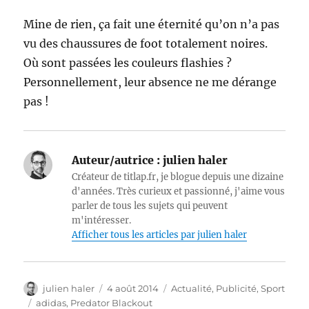
Mine de rien, ça fait une éternité qu’on n’a pas
vu des chaussures de foot totalement noires.
Où sont passées les couleurs flashies ?
Personnellement, leur absence ne me dérange
pas !
Auteur/autrice :
julien haler
Créateur de titlap.fr, je blogue depuis une dizaine
d'années. Très curieux et passionné, j'aime vous
parler de tous les sujets qui peuvent
m'intéresser.
Afficher tous les articles par julien haler
Auteur
Publié
Catégories
julien haler
4 août 2014
Actualité
,
Publicité
,
Sport
le
Étiquettes
adidas
,
Predator Blackout