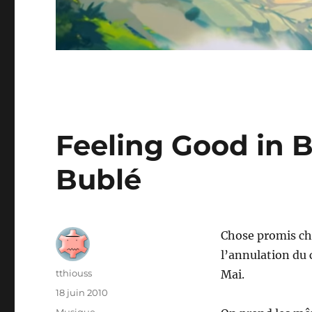
Feeling Good in 
Bublé
Chose promis cho
l’annulation du
Auteur
tthiouss
Mai.
Publié
18 juin 2010
le
Catégories