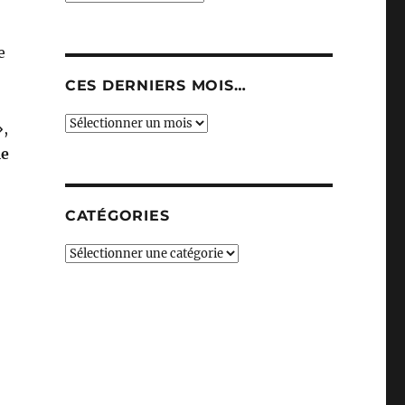
e
CES DERNIERS MOIS…
Ces
,
derniers
e
mois…
CATÉGORIES
Catégories