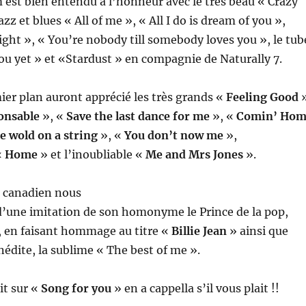
 est bien entendu à l’honneur avec le très beau « Crazy
jazz et blues « All of me », « All I do is dream of you »,
ght », « You’re nobody till somebody loves you », le tub
u yet » et «Stardust » en compagnie de Naturally 7.
ier plan auront apprécié les très grands «
Feeling Good
»
onsable
», «
Save the last dance for me
», «
Comin’ Hom
he wold on a string
», «
You don’t now me
»,
«
Home
» et l’inoubliable «
Me and Mrs Jones
».
 canadien nous
d’une imitation de son homonyme le Prince de la pop,
, en faisant hommage au titre «
Billie Jean
» ainsi que
édite, la sublime « The best of me ».
it sur «
Song for you
» en a cappella s’il vous plait !!