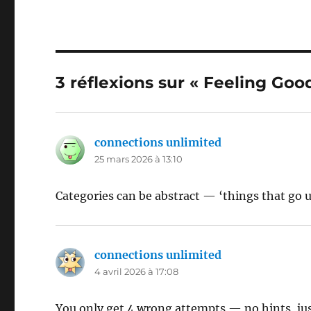
3 réflexions sur « Feeling Goo
connections unlimited
dit :
25 mars 2026 à 13:10
Categories can be abstract — ‘things that go 
connections unlimited
dit :
4 avril 2026 à 17:08
You only get 4 wrong attempts — no hints, jus