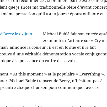
mes et on recommence : la première partie est assurée p
dant que je sirote ma traditionnelle bière d’avant concert
la même prestation qu’il y a 10 jours : époustouflante et
Michael Bublé fait son entrée apr
20 minutes d’attente sur « Cry m
zman annonce la couleur : il est en forme et il le fait
t preuve d’une véritable démonstration vocale conjuguant
nique à la puissance du coffre de sa voix.
gnant « At this moment » et le populaire « Everything ».
oner, Michael Bublé transcende Bercy, n’hésitant pas à
ps entre chaque chanson pour communiquer avec la