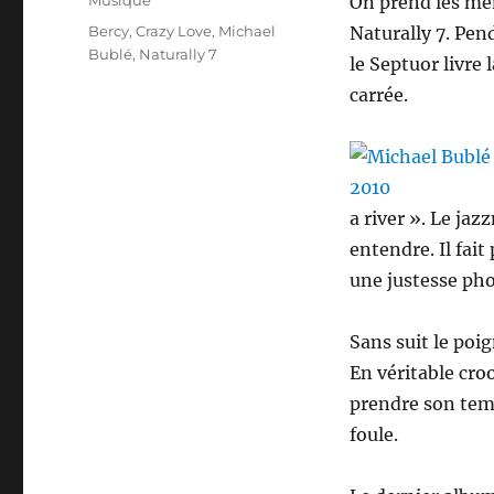
Musique
On prend les mê
Étiquettes
Bercy
,
Crazy Love
,
Michael
Naturally 7. Pen
Bublé
,
Naturally 7
le Septuor livre 
carrée.
a river ». Le jaz
entendre. Il fai
une justesse pho
Sans suit le poi
En véritable cro
prendre son tem
foule.