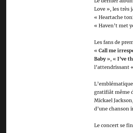
Le dernier album
Love », les très 
« Heartache toni
« Haven’t met yo
Les fans de prem
«
Call me irresp
Baby
», «
I’ve t
l’attendrissant 
L’emblématique
gratifiât même 
Mickael Jackson
d’une chanson in
Le concert se fin