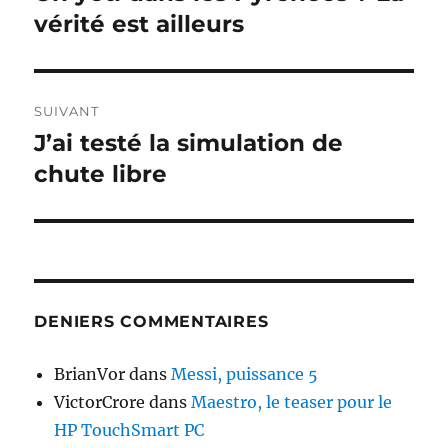
précédente :
vérité est ailleurs
l’article
SUIVANT
J’ai testé la simulation de
Publication
suivante :
chute libre
DENIERS COMMENTAIRES
BrianVor
dans
Messi, puissance 5
VictorCrore
dans
Maestro, le teaser pour le
HP TouchSmart PC