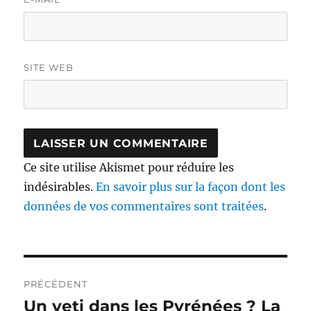
SITE WEB
Ce site utilise Akismet pour réduire les
indésirables.
En savoir plus sur la façon dont les
données de vos commentaires sont traitées
.
Navigation
PRÉCÉDENT
de
Un yeti dans les Pyrénées ? La
Publication