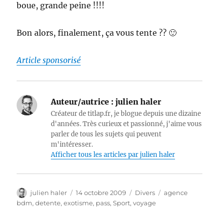
boue, grande peine !!!!
Bon alors, finalement, ça vous tente ?? 🙂
Article sponsorisé
Auteur/autrice :
julien haler
Créateur de titlap.fr, je blogue depuis une dizaine
d'années. Très curieux et passionné, j'aime vous
parler de tous les sujets qui peuvent
m'intéresser.
Afficher tous les articles par julien haler
Auteur
Publié
Catégories
Étiquettes
julien haler
14 octobre 2009
Divers
agence
le
bdm
,
detente
,
exotisme
,
pass
,
Sport
,
voyage