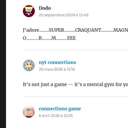
Dodo
dit :
20 septembre 2009 à 12:49
J’adore……..SUPER………CRAQUANT……….MAGNIF
O……….R……..M………EEE
nyt connections
dit :
25 mars 2026 à 15:16
It’s not just a game — it’s a mental gym for y
connections game
dit :
6 avril 2026 à 22:25