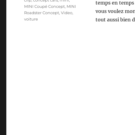
clip
,
concept cars
,
mini
,
temps en temps d
MINI Coupé Concept
,
MINI
vous voulez mont
Roadster Concept
,
Video
,
voiture
tout aussi bien 