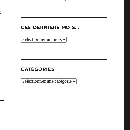
é
CES DERNIERS MOIS…
Ces
derniers
mois…
CATÉGORIES
Catégories