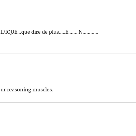
IQUE…que dire de plus…..E……..N…………
our reasoning muscles.