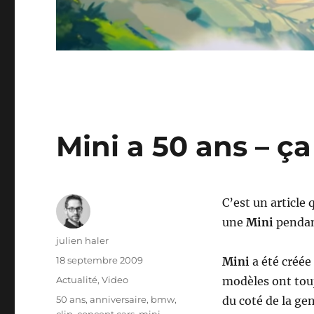
Mini a 50 ans – ça
C’est un article 
une
Mini
pendan
Auteur
julien haler
Publié
18 septembre 2009
Mini
a été créée
le
Catégories
Actualité
,
Video
modèles ont touj
Étiquettes
50 ans
,
anniversaire
,
bmw
,
du coté de la ge