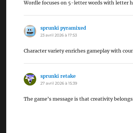
Wordle focuses on 5-letter words with letter 
sprunki pyramixed
dit :
23 avril 2026 à 17:53
Character variety enriches gameplay with coun
sprunki retake
dit :
27 avril 2026 à 15:39
The game’s message is that creativity belongs 