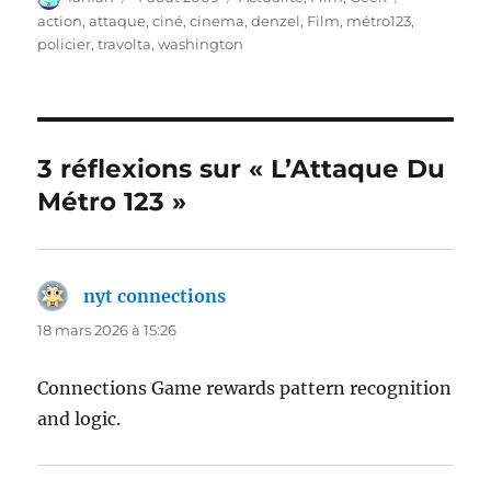
le
action
,
attaque
,
ciné
,
cinema
,
denzel
,
Film
,
métro123
,
policier
,
travolta
,
washington
3 réflexions sur « L’Attaque Du
Métro 123 »
nyt connections
dit :
18 mars 2026 à 15:26
Connections Game rewards pattern recognition
and logic.