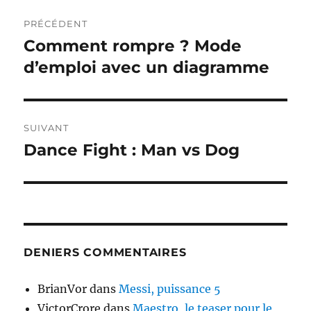
Navigation
PRÉCÉDENT
de
Comment rompre ? Mode
Publication
précédente :
d’emploi avec un diagramme
l’article
SUIVANT
Dance Fight : Man vs Dog
Publication
suivante :
DENIERS COMMENTAIRES
BrianVor
dans
Messi, puissance 5
VictorCrore
dans
Maestro, le teaser pour le