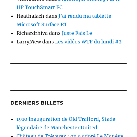
HP TouchSmart PC
Heathalach
dans
J’ai rendu ma tablette
Microsoft Surface RT
Richardrhiva
dans
Juste Fais Le
LarryMew
dans
Les vidéos WTF du lundi #2
DERNIERS BILLETS
1910 Inauguration de Old Trafford, Stade
légendaire de Manchester United
Château de Trévarez : on a adoré Le Manège