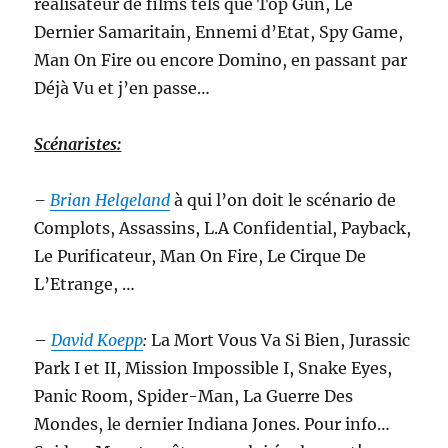
réalisateur de films tels que Top Gun, Le
Dernier Samaritain, Ennemi d’Etat, Spy Game,
Man On Fire ou encore Domino, en passant par
Déjà Vu et j’en passe…
Scénaristes:
–
Brian Helgeland
à qui l’on doit le scénario de
Complots, Assassins, L.A Confidential, Payback,
Le Purificateur, Man On Fire, Le Cirque De
L’Etrange, …
–
David Koepp
:
La Mort Vous Va Si Bien, Jurassic
Park I et II, Mission Impossible I, Snake Eyes,
Panic Room, Spider-Man, La Guerre Des
Mondes, le dernier Indiana Jones. Pour info…