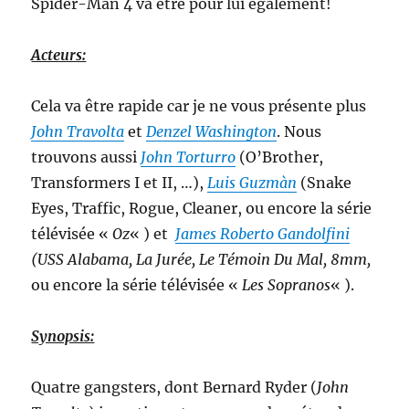
Spider-Man 4 va être pour lui également!
Acteurs:
Cela va être rapide car je ne vous présente plus
John Travolta
et
Denzel Washington
. Nous
trouvons aussi
John Torturro
(O’Brother,
Transformers I et II, …),
Luis Guzmàn
(Snake
Eyes, Traffic, Rogue, Cleaner, ou encore la série
télévisée «
Oz
« ) et
James Roberto Gandolfini
(USS Alabama, La Jurée, Le Témoin Du Mal, 8mm,
ou encore la série télévisée «
Les Sopranos
« ).
Synopsis:
Quatre gangsters, dont Bernard Ryder (
John