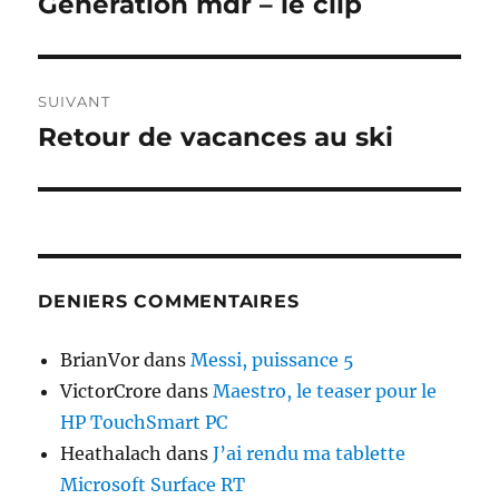
Generation mdr – le clip
Publication
précédente :
l’article
SUIVANT
Retour de vacances au ski
Publication
suivante :
DENIERS COMMENTAIRES
BrianVor
dans
Messi, puissance 5
VictorCrore
dans
Maestro, le teaser pour le
HP TouchSmart PC
Heathalach
dans
J’ai rendu ma tablette
Microsoft Surface RT