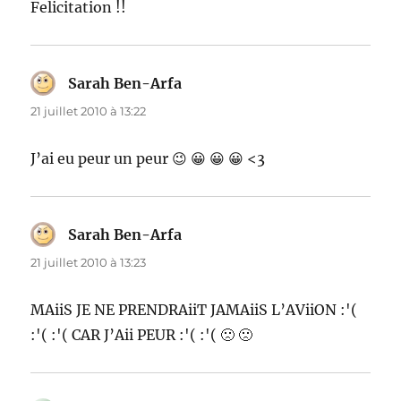
Felicitation !!
Sarah Ben-Arfa
dit :
21 juillet 2010 à 13:22
J’ai eu peur un peur 😉 😀 😀 😀 <3
Sarah Ben-Arfa
dit :
21 juillet 2010 à 13:23
MAiiS JE NE PRENDRAiiT JAMAiiS L’AViiON :'(
:'( :'( CAR J’Aii PEUR :'( :'( 🙁 🙁