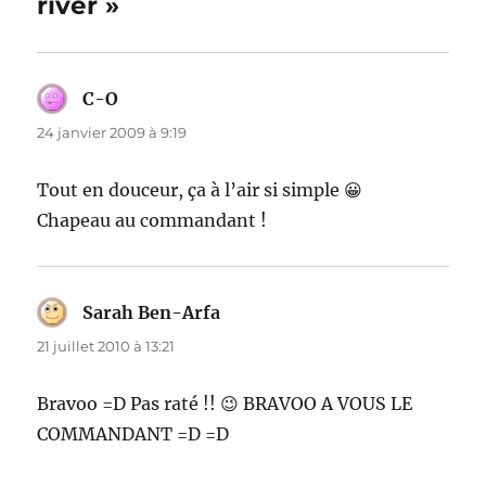
river »
C-O
dit :
24 janvier 2009 à 9:19
Tout en douceur, ça à l’air si simple 😀
Chapeau au commandant !
Sarah Ben-Arfa
dit :
21 juillet 2010 à 13:21
Bravoo =D Pas raté !! 😉 BRAVOO A VOUS LE
COMMANDANT =D =D