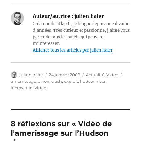
Auteur/autrice :
julien haler
Créateur de titlap.fr, je blogue depuis une dizaine
d'années. Très curieux et passionné, j'aime vous
parler de tous les sujets qui peuvent
m'intéresser.
Afficher tous les articles par julien haler
Auteur
Publié
Catégories
Étiquett
julien haler
24 janvier 2009
Actualité
,
Video
le
amerrissage
,
avion
,
crash
,
exploit
,
hudson river
,
incroyable
,
Video
8 réflexions sur « Vidéo de
l’amerissage sur l’Hudson