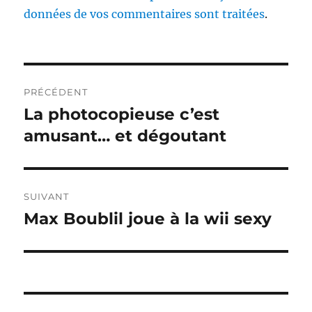
données de vos commentaires sont traitées
.
Navigation
PRÉCÉDENT
de
La photocopieuse c’est
Publication
précédente :
amusant… et dégoutant
l’article
SUIVANT
Max Boublil joue à la wii sexy
Publication
suivante :