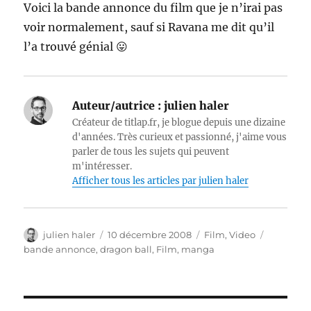
Voici la bande annonce du film que je n’irai pas
voir normalement, sauf si Ravana me dit qu’il
l’a trouvé génial 😛
Auteur/autrice :
julien haler
Créateur de titlap.fr, je blogue depuis une dizaine
d'années. Très curieux et passionné, j'aime vous
parler de tous les sujets qui peuvent
m'intéresser.
Afficher tous les articles par julien haler
Auteur
Publié
Catégories
Étiquette
julien haler
10 décembre 2008
Film
,
Video
le
bande annonce
,
dragon ball
,
Film
,
manga