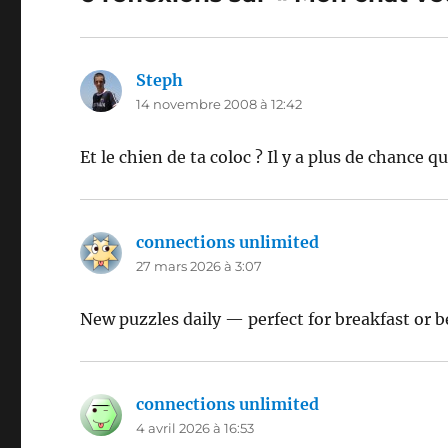
Steph
dit :
14 novembre 2008 à 12:42
Et le chien de ta coloc ? Il y a plus de chance qu
connections unlimited
dit :
27 mars 2026 à 3:07
New puzzles daily — perfect for breakfast or b
connections unlimited
dit :
4 avril 2026 à 16:53