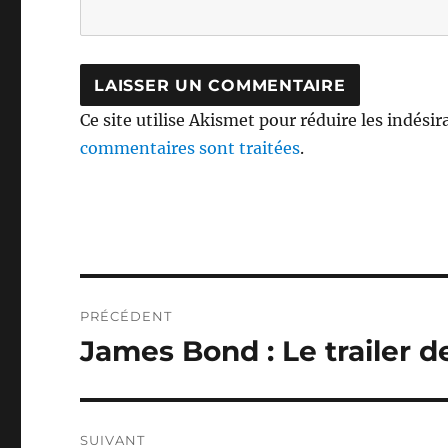
Ce site utilise Akismet pour réduire les indésir
commentaires sont traitées
.
Navigation
PRÉCÉDENT
de
James Bond : Le trailer de
Publication
précédente :
l’article
SUIVANT