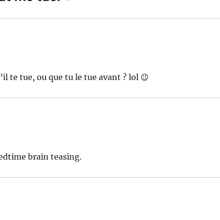
’il te tue, ou que tu le tue avant ? lol 😉
edtime brain teasing.