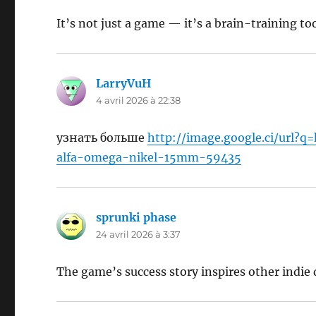
It’s not just a game — it’s a brain-training tool
LarryVuH
dit :
4 avril 2026 à 22:38
узнать больше
http://image.google.ci/url?q
alfa-omega-nikel-15mm-59435
sprunki phase
dit :
24 avril 2026 à 3:37
The game’s success story inspires other indie 