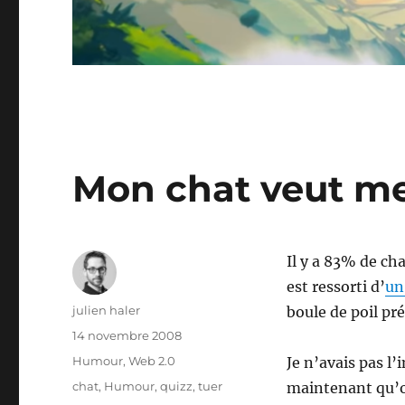
Mon chat veut me
Il y a 83% de ch
est ressorti d’
un
Auteur
julien haler
boule de poil pré
Publié
14 novembre 2008
le
Catégories
Humour
,
Web 2.0
Je n’avais pas l
Étiquettes
chat
,
Humour
,
quizz
,
tuer
maintenant qu’