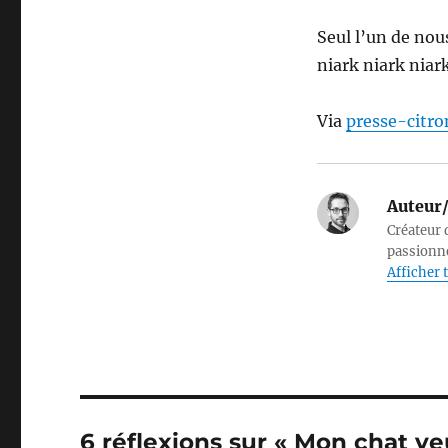
Seul l’un de nous
niark niark niark
Via
presse-citro
Auteur/
Créateur d
passionné
Afficher t
6 réflexions sur « Mon chat ve