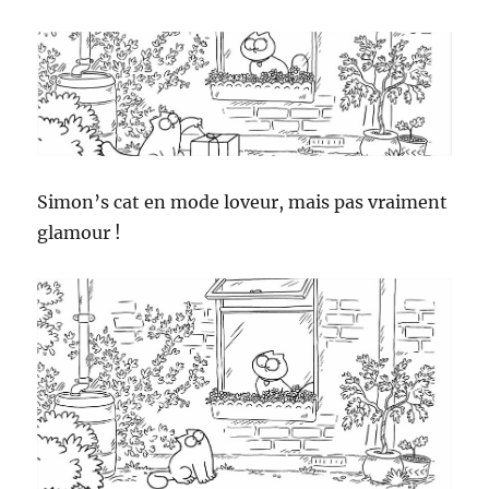
Simon’s cat en mode loveur, mais pas vraiment
glamour !