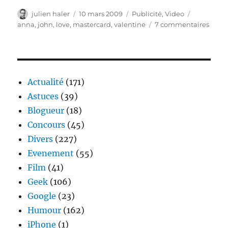
Auteur
Publié
Catégories
Étiquettes
julien haler
10 mars 2009
Publicité
,
Video
le
sur
anna
,
john
,
love
,
mastercard
,
valentine
7 commentaires
Saint
Valen
:
Décla
d’am
Actualité
(171)
origi
Astuces
(39)
Blogueur
(18)
Concours
(45)
Divers
(227)
Evenement
(55)
Film
(41)
Geek
(106)
Google
(23)
Humour
(162)
iPhone
(1)