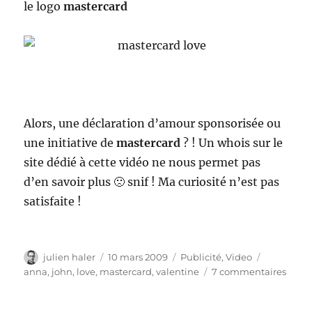
le logo
mastercard
Alors, une déclaration d’amour sponsorisée ou
une initiative de
mastercard
? ! Un whois sur le
site dédié à cette vidéo ne nous permet pas
d’en savoir plus 🙁 snif ! Ma curiosité n’est pas
satisfaite !
Auteur
Publié
Catégories
Étiquettes
julien haler
10 mars 2009
Publicité
,
Video
le
sur
anna
,
john
,
love
,
mastercard
,
valentine
7 commentaires
Saint
Valen