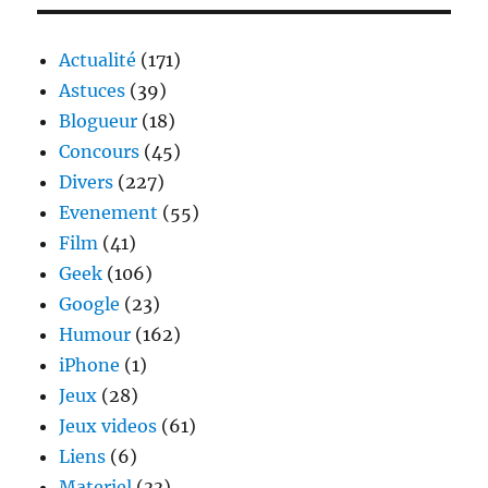
:
Décla
d’am
Actualité
(171)
origi
Astuces
(39)
Blogueur
(18)
Concours
(45)
Divers
(227)
Evenement
(55)
Film
(41)
Geek
(106)
Google
(23)
Humour
(162)
iPhone
(1)
Jeux
(28)
Jeux videos
(61)
Liens
(6)
Materiel
(33)