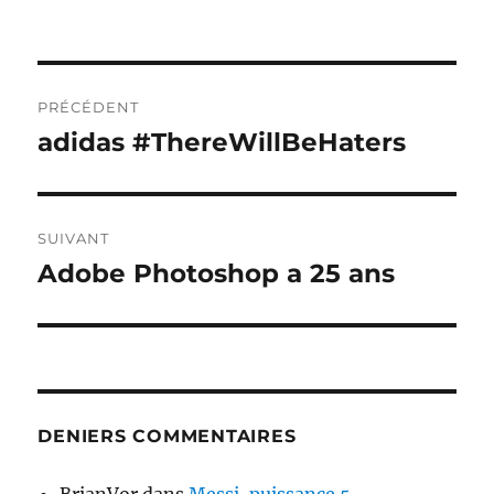
Navigation
PRÉCÉDENT
de
adidas #ThereWillBeHaters
Publication
précédente :
l’article
SUIVANT
Adobe Photoshop a 25 ans
Publication
suivante :
DENIERS COMMENTAIRES