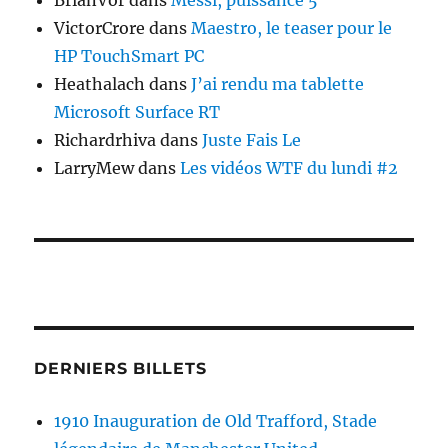
BrianVor
dans
Messi, puissance 5
VictorCrore
dans
Maestro, le teaser pour le
HP TouchSmart PC
Heathalach
dans
J’ai rendu ma tablette
Microsoft Surface RT
Richardrhiva
dans
Juste Fais Le
LarryMew
dans
Les vidéos WTF du lundi #2
DERNIERS BILLETS
1910 Inauguration de Old Trafford, Stade