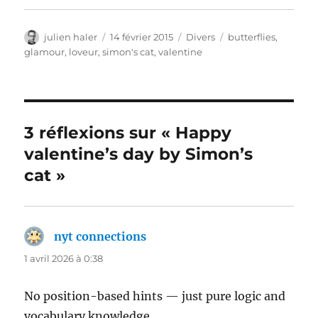
Auteur
Publié
Catégories
Étiquettes
julien haler
14 février 2015
Divers
butterflies
,
le
glamour
,
loveur
,
simon's cat
,
valentine
3 réflexions sur « Happy
valentine’s day by Simon’s
cat »
nyt connections
dit :
1 avril 2026 à 0:38
No position-based hints — just pure logic and
vocabulary knowledge.