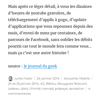
Mais après ce léger détail, à vous les dizaines
d’heures de youtube gratuites, de
téléchargement d’applis à gogo, d’update
d’applications que vous repoussez depuis des
mois, d’envoi de mms par centaines, de
parcours de Facebook, sans oublier les débits
pourris car tout le monde fera comme vous…
mais ça c’est une autre histoire !
source :
le journal du geek
Auteur
Publié
Catégories
Étiquet
julien haler
24 janvier 2014
Actualité
,
Mobile
le
24 et 25 janvier 2014
,
4G
,
B&You
,
Bouygues Telecom
,
cadeau
,
data
,
illimité
,
nomad
,
prépayé
,
sensation
4
sur
commentaires
Bouygues
Telecom