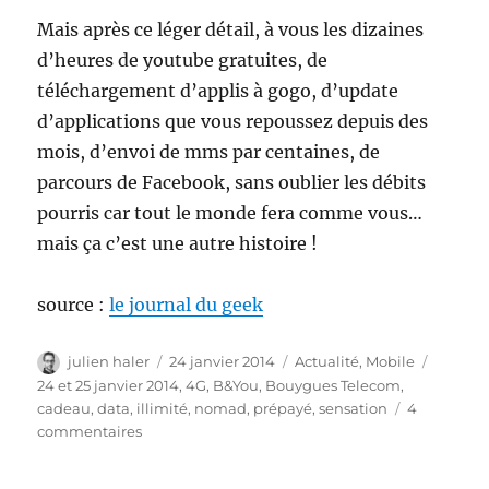
Mais après ce léger détail, à vous les dizaines
d’heures de youtube gratuites, de
téléchargement d’applis à gogo, d’update
d’applications que vous repoussez depuis des
mois, d’envoi de mms par centaines, de
parcours de Facebook, sans oublier les débits
pourris car tout le monde fera comme vous…
mais ça c’est une autre histoire !
source :
le journal du geek
Auteur
Publié
Catégories
Étiquet
julien haler
24 janvier 2014
Actualité
,
Mobile
le
24 et 25 janvier 2014
,
4G
,
B&You
,
Bouygues Telecom
,
cadeau
,
data
,
illimité
,
nomad
,
prépayé
,
sensation
4
sur
commentaires
Bouygues
Telecom