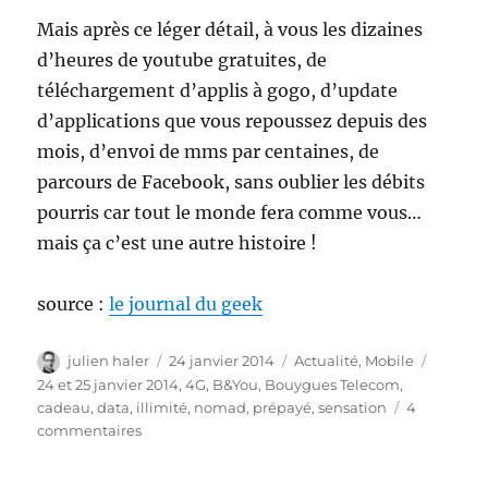
Mais après ce léger détail, à vous les dizaines
d’heures de youtube gratuites, de
téléchargement d’applis à gogo, d’update
d’applications que vous repoussez depuis des
mois, d’envoi de mms par centaines, de
parcours de Facebook, sans oublier les débits
pourris car tout le monde fera comme vous…
mais ça c’est une autre histoire !
source :
le journal du geek
Auteur
Publié
Catégories
Étiquet
julien haler
24 janvier 2014
Actualité
,
Mobile
le
24 et 25 janvier 2014
,
4G
,
B&You
,
Bouygues Telecom
,
cadeau
,
data
,
illimité
,
nomad
,
prépayé
,
sensation
4
sur
commentaires
Bouygues
Telecom