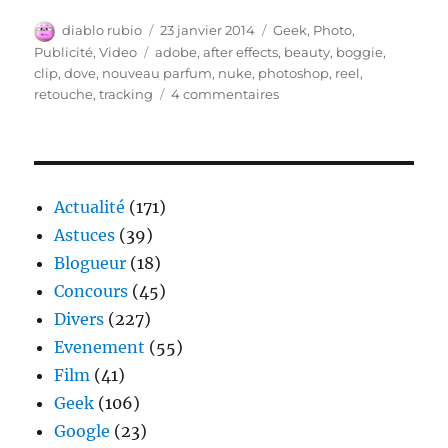
Auteur
Publié
Catégories
diablo rubio
23 janvier 2014
Geek
,
Photo
,
le
Étiquettes
Publicité
,
Video
adobe
,
after effects
,
beauty
,
boggie
,
clip
,
dove
,
nouveau parfum
,
nuke
,
photoshop
,
reel
,
sur
retouche
,
tracking
4 commentaires
Retouche
Vidéo
en
live
Actualité
(171)
Astuces
(39)
Blogueur
(18)
Concours
(45)
Divers
(227)
Evenement
(55)
Film
(41)
Geek
(106)
Google
(23)