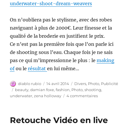
underwater-shoot-dream-weavers
On n’oubliera pas le stylisme, avec des robes
naviguant à plus de 2000€. Leur finesse et la
qualité de la broderie en justifient le prix.
Ce n’est pas la première fois que l’on parle ici
de shooting sous l’eau. Chaque fois je ne sais
pas ce qui m’impressionne le plus : le
making
of
ou le
résultat
en lui même…
Auteur
Publié
Catégories
diablo rubio
14 avril 2014
Divers
,
Photo
,
Publicité
le
Étiquettes
beauty
,
damian foxe
,
fashion
,
Photo
,
shooting
,
sur
underwater
,
zena holloway
4 commentaires
Tisseur
de
Rêves
Retouche Vidéo en live