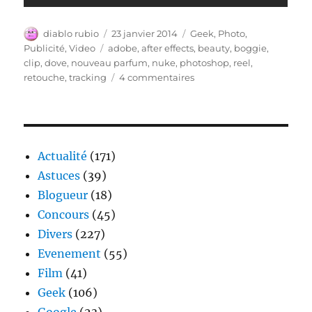
Auteur
Publié
Catégories
diablo rubio
23 janvier 2014
Geek
,
Photo
,
le
Étiquettes
Publicité
,
Video
adobe
,
after effects
,
beauty
,
boggie
,
clip
,
dove
,
nouveau parfum
,
nuke
,
photoshop
,
reel
,
sur
retouche
,
tracking
4 commentaires
Retouche
Vidéo
en
live
Actualité
(171)
Astuces
(39)
Blogueur
(18)
Concours
(45)
Divers
(227)
Evenement
(55)
Film
(41)
Geek
(106)